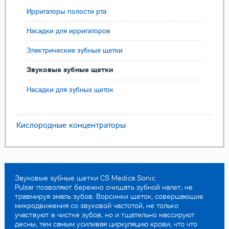
Ирригаторы полости рта
Насадки для ирригаторов
Электрические зубные щетки
Звуковые зубные щетки
Насадки для зубных щеток
Кислородные концентраторы
Звуковые зубные щетки CS Medica Sonic
Pulsar позволяют бережно очищать зубной налет, не
травмируя эмаль зубов. Ворсинки щеток, совершающие
микродвижения со звуковой частотой, не только
участвуют в чистке зубов, но и тщательно массируют
десны, тем самым усиливая циркуляцию крови, что что