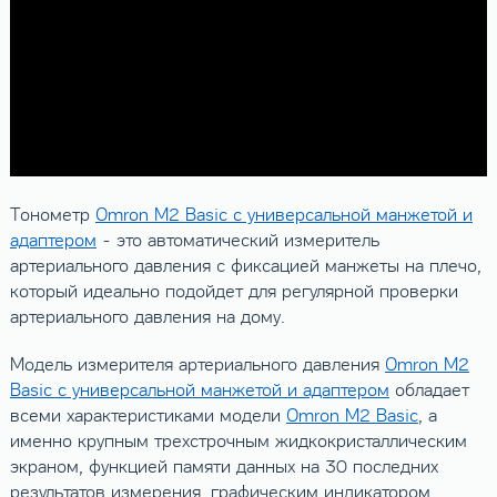
Тонометр
Omron M2 Basic с универсальной манжетой и
адаптером
- это автоматический измеритель
артериального давления с фиксацией манжеты на плечо,
который идеально подойдет для регулярной проверки
артериального давления на дому.
Модель измерителя артериального давления
Omron M2
Basic с универсальной манжетой и адаптером
обладает
всеми характеристиками модели
Omron M2 Basic
, а
именно крупным трехстрочным жидкокристаллическим
экраном, функцией памяти данных на 30 последних
результатов измерения, графическим индикатором