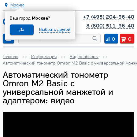
Москва
+7 (495) 204-36-40
Ваш город
Москва
?
8 (800) 511-96-40
Да
Выбрать другой
0
0
Главная
Информация
Видео обзоры
Автоматический тонометр Omron M2 Basic с универсальной манже
Автоматический тонометр
Omron M2 Basic с
универсальной манжетой и
адаптером: видео