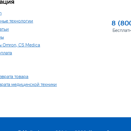
ация
n
ные технологии
8 (80
атьи
Бесплат
ры
ы Omron, CS Medica
оплата
зврата товара
врата медицинской техники