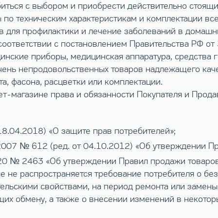
биться с выбором и приобрести действительно стоящ
 по техническим характеристикам и комплектации все
в для профилактики и лечение заболеваний в домашн
 соответствии с постановлением Правительства РФ о
нские приборы, медицинская аппаратура, средства ги
ечень непродовольственных товаров надлежащего кач
та, фасона, расцветки или комплектации.
ет-магазине права и обязанности Покупателя и Прод
8.04.2018) «О защите прав потребителей»;
2007 № 612 (ред. от 04.10.2012) «Об утверждении П
20 № 2463 «Об утверждении Правил продажи товаров
ые не распространяется требование потребителя о бе
льскими свойствами, на период ремонта или замены 
щих обмену, а также о внесении изменений в некото