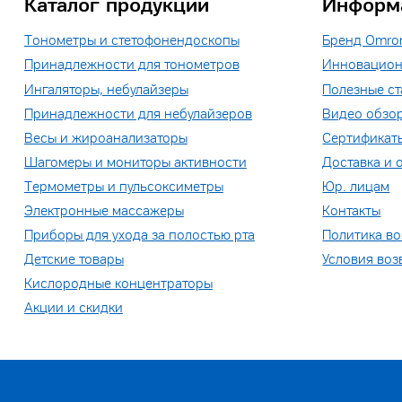
Каталог продукции
Информ
Тонометры и стетофонендоскопы
Бренд Omro
Принадлежности для тонометров
Инновацион
Ингаляторы, небулайзеры
Полезные ст
Принадлежности для небулайзеров
Видео обзо
Весы и жироанализаторы
Сертификат
Шагомеры и мониторы активности
Доставка и 
Термометры и пульсоксиметры
Юр. лицам
Электронные массажеры
Контакты
Приборы для ухода за полостью рта
Политика во
Детские товары
Условия воз
Кислородные концентраторы
Акции и скидки