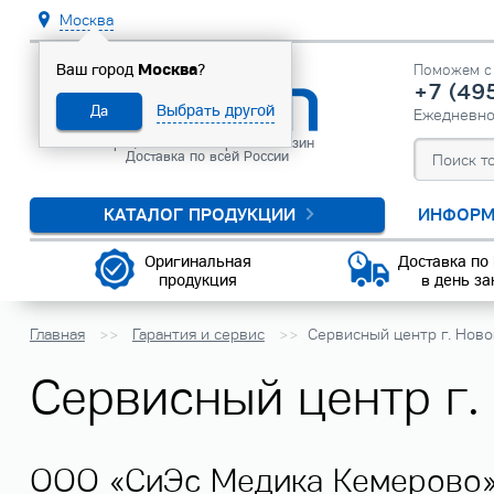
Москва
Москва
Ваш город
?
Поможем с 
+7 (49
Выбрать другой
Да
Ежедневн
Официальный интернет-магазин
Доставка по всей России
КАТАЛОГ ПРОДУКЦИИ
ИНФОРМ
Оригинальная
Доставка по
продукция
в день за
Главная
Гарантия и сервис
Сервисный центр г. Ново
Сервисный центр г.
ООО «СиЭс Медика Кемерово