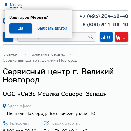
Москва
+7 (495) 204-36-40
Ваш город
Москва
?
8 (800) 511-96-40
Да
Выбрать другой
0
0
Главная
Гарантия и сервис
Сервисный центр г. Великий Новгород
Сервисный центр г. Великий
Новгород
ООО «СиЭс Медика Северо-Запад»
Адрес офиса:
г. Великий Новгород, Волотовская улица, 10
Телефоны:
График работы:
8 800 555 00 80
Пн. - Пт. 09:30-17:30