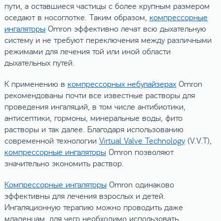
пути, а оставшиеся частицы с более крупным размером
оседают в носоглотке. Таким образом,
компрессорные
ингаляторы
Omron эффективно лечат всю дыхательную
систему и не требуют переключения между различными
режимами для лечения той или иной области
дыхательных путей.
К применению в
компрессорных небулайзерах
Omron
рекомендованы почти все известные растворы для
проведения ингаляций, в том числе антибиотики,
антисептики, гормоны, минеральные воды, фито
растворы и так далее. Благодаря использованию
современной технологии
Virtual Valve Technology
(V.V.T),
компрессорные ингаляторы
Omron позволяют
значительно экономить раствор.
Компрессорные ингаляторы
Omron одинаково
эффективны для лечения взрослых и детей.
Ингаляционную терапию можно проводить даже
младенцам, для чего необходимо использовать