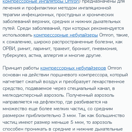
компрессорные ингаляторы Omron
) предназначены для
лечения и профилактики методом ингаляционной
терапии инфекционных, простудных и хронических
заболеваний верхних, средних и нижних дыхательных
путей. Среди заболеваний, при которых рекомендуется
использовать
компрессорные небулайзеры
Omron, такие,
к сожалению, широко распространенные болезни, как
ОРВИ, ринит, ларинит, трахеит, бронхит, пневмония,
туберкулез, астма, аллергия и многие другие.
Принцип работы
компрессорных небулайзеров
Omron
основан на действии поршневого компрессора, который
нагнетает сжатый воздух и преобразует лекарственное
средство, подаваемое через специальный канал, в
мелкодисперсный аэрозоль. Полученный аэрозоль
направляется на дефлектор, где разбивается на
множество еще более мелких частиц, со средним
размером приблизительно 3 мкм. Так как большинство
частиц имеют размер меньше 5 мкм, то аэрозоль
способен проникать в средние и нижние дыхательные