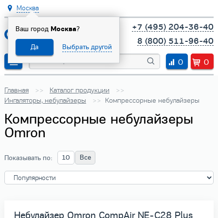
Москва
+7 (495) 204-36-40
Ваш город
Москва
?
8 (800) 511-96-40
Да
Выбрать другой
0
0
Главная
Каталог продукции
Ингаляторы, небулайзеры
Компрессорные небулайзеры
Компрессорные небулайзеры
Omron
10
Все
Показывать по:
Небулайзер Omron CompAir NE-C28 Plus