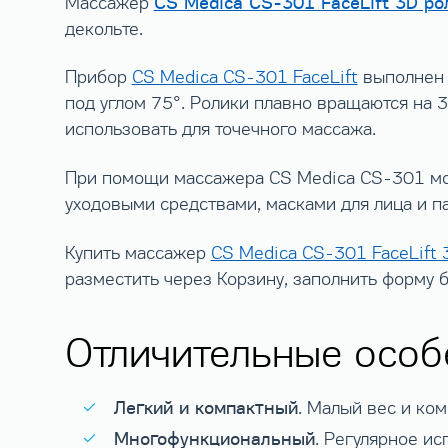
CS Medica CS-301 FaceLift 3D р
Массажер
декольте.
Прибор
CS Medica CS-301 FaceLift
выполнен 
под углом 75°. Ролики плавно вращаются на
использовать для точечного массажа.
При помощи массажера CS Medica CS-301 мо
уходовыми средствами, масками для лица и п
Купить массажер
CS Medica CS-301 FaceLift
разместить через Корзину, заполнить форму 
Отличительные особ
Легкий и компактный
. Малый вес и ко
Многофункциональный
. Регулярное и