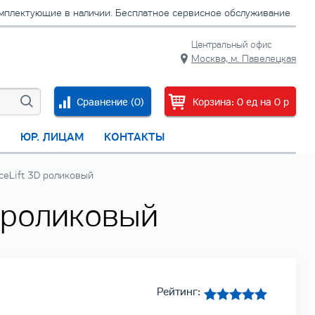
омплектующие в наличии. Бесплатное сервисное обслуживание
Центральный офис
Москва, м. Павелецкая
Сравнение (
0
)
Корзина:
0
ед
на
0
p
С
ЮР. ЛИЦАМ
КОНТАКТЫ
eLift 3D роликовый
 роликовый
Рейтинг: