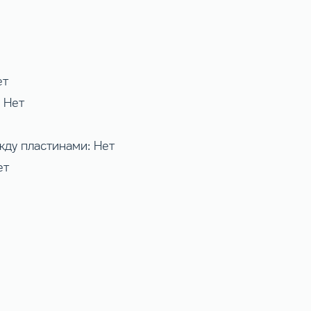
ет
 Нет
жду пластинами: Нет
ет