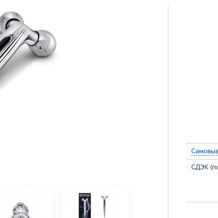
Самовыв
СДЭК (п