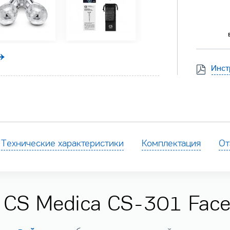
Инст
Технические характеристики
Комплектация
От
CS Medica CS-301 Face