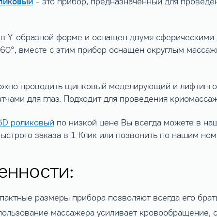
оликовый
- это прибор, предназначенный для проведен
в Y-образной форме и оснащен двумя сферическими
 360°, вместе с этим прибор оснащен округлым масса
жно проводить щипковый моделирующий и лифтингов
атчами для глаз. Подходит для проведения криомассаж
 3D роликовый
по низкой цене Вы всегда можете в на
быстрого заказа в 1 Клик или позвонить по нашим но
енности:
мпактные размеры прибора позволяют всегда его брать
спользование массажера усиливает кровообращение, 