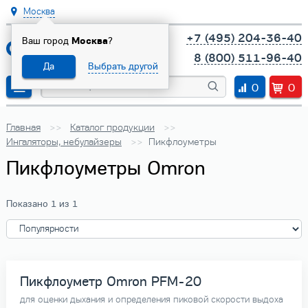
Москва
+7 (495) 204-36-40
Ваш город
Москва
?
8 (800) 511-96-40
Да
Выбрать другой
0
0
Главная
Каталог продукции
Ингаляторы, небулайзеры
Пикфлоуметры
Пикфлоуметры Omron
Показано 1 из 1
Пикфлоуметр Omron PFM-20
для оценки дыхания и определения пиковой скорости выдоха