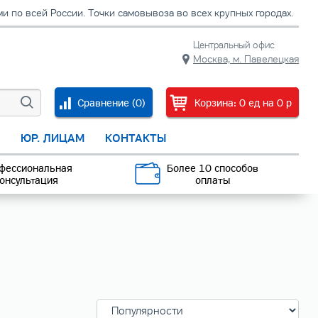
 по всей России. Точки самовывоза во всех крупных городах.
Центральный офис
Москва, м. Павелецкая
Сравнение (
0
)
Корзина:
0
ед
на
0
p
С
ЮР. ЛИЦАМ
КОНТАКТЫ
фессиональная
Более 10 способов
онсультация
оплаты