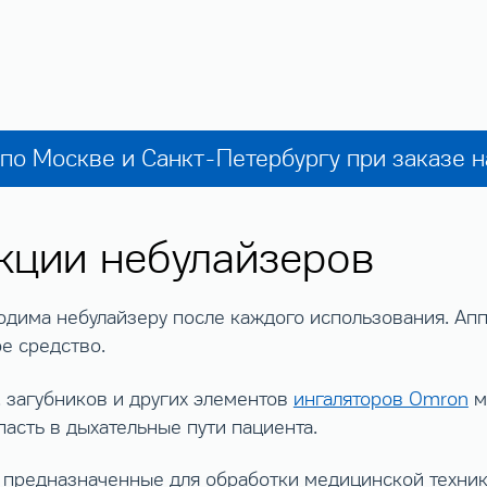
по Москве и Санкт-Петербургу при заказе 
кции небулайзеров
ма небулайзеру после каждого использования. Аппа
е средство.
, загубников и других элементов
ингаляторов Omron
м
асть в дыхательные пути пациента.
, предназначенные для обработки медицинской техник