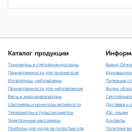
Каталог продукции
Информ
Тонометры и стетофонендоскопы
Бренд Omro
Принадлежности для тонометров
Инновацион
Ингаляторы, небулайзеры
Полезные ст
Принадлежности для небулайзеров
Видео обзо
Весы и жироанализаторы
Сертификат
Шагомеры и мониторы активности
Доставка и 
Термометры и пульсоксиметры
Юр. лицам
Электронные массажеры
Контакты
Приборы для ухода за полостью рта
Политика во