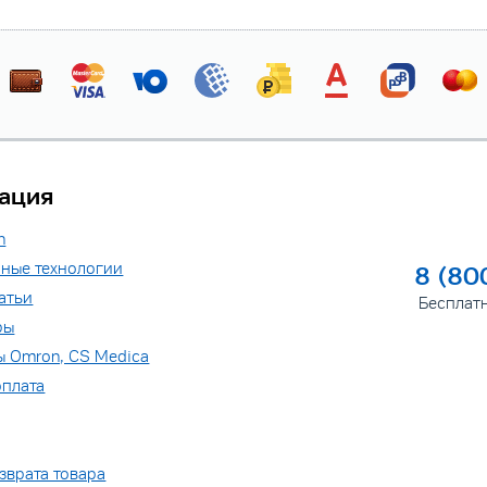
ация
n
ные технологии
8 (80
атьи
Бесплат
ры
ы Omron, CS Medica
оплата
зврата товара