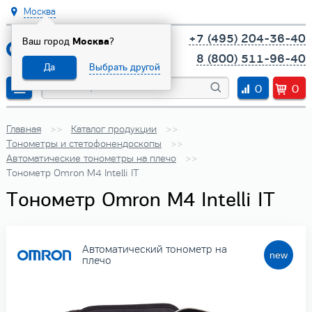
Москва
+7 (495) 204-36-40
Ваш город
Москва
?
8 (800) 511-96-40
Да
Выбрать другой
0
0
Главная
Каталог продукции
Тонометры и стетофонендоскопы
Автоматические тонометры на плечо
Тонометр Omron M4 Intelli IT
Тонометр Omron M4 Intelli IT
Автоматический тонометр на
плечо