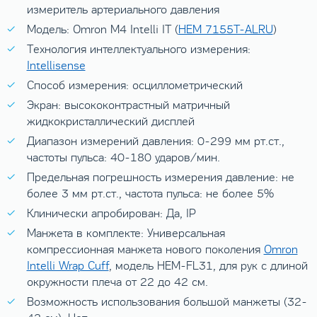
измеритель артериального давления
Модель: Omron M4 Intelli IT (
HEM 7155T-ALRU
)
Технология интеллектуального измерения:
Intellisense
Способ измерения: осциллометрический
Экран: высококонтрастный матричный
жидкокристаллический дисплей
Диапазон измерений давления: 0-299 мм рт.ст.,
частоты пульса: 40-180 ударов/мин.
Предельная погрешность измерения давление: не
более 3 мм рт.ст., частота пульса: не более 5%
Клинически апробирован: Да, IP
Манжета в комплекте: Универсальная
компрессионная манжета нового поколения
Omron
Intelli Wrap Cuff
, модель HEM-FL31, для рук с длиной
окружности плеча от 22 до 42 см.
Возможность использования большой манжеты (32-