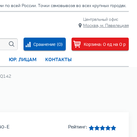
 по всей России. Точки самовывоза во всех крупных городах.
Центральный офис
Москва, м. Павелецкая
Сравнение (
0
)
Корзина:
0
ед
на
0
p
С
ЮР. ЛИЦАМ
КОНТАКТЫ
-Q142
40-E
Рейтинг: