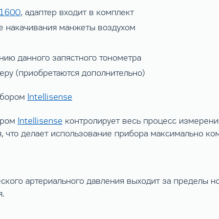
-1600
, адаптер входит в комплект
е накачивания манжеты воздухом
нию данного запястного тонометра
еру (приобретаются дополнительно)
рибором
Intellisense
ором
Intellisense
контролирует весь процесс измерени
я, что делает использование прибора максимально ко
ского артериального давления выходит за пределы но
.