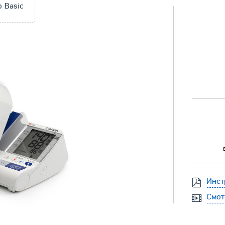
 Basic
Инст
Смот