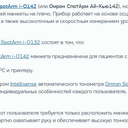
potArm i-Q142
Омрон СпотАрм Ай-Кью142
(или
), 
ей манжеты на плечо. Прибор работает на основе осц
 а также высокоточным и скоростным измерением уро
 SpotArm i-Q132
состоят в том, что:
tArm i-Q142
манжета предназначена для пациентов с 
PC и принтеру.
ором
Intellisense
автоматического тонометра
Omron Sp
индивидуальных особенностей каждого пользователя, 
от пользователя требуется только расположить манже
ортно охватывает руку и обеспечивает высокую точно