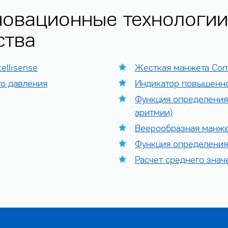
овационные технологии
ства
ellisense
Жесткая манжета Comf
го давления
Индикатор повышенно
Функция определения
аритмии)
Веерообразная манж
Функция определени
Расчет среднего знач