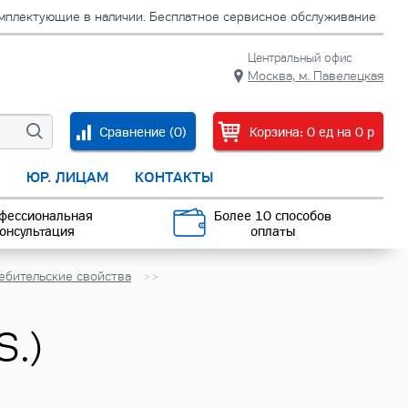
омплектующие в наличии. Бесплатное сервисное обслуживание
Центральный офис
Москва, м. Павелецкая
Сравнение (
0
)
Корзина:
0
ед
на
0
p
С
ЮР. ЛИЦАМ
КОНТАКТЫ
фессиональная
Более 10 способов
онсультация
оплаты
ебительские свойства
S.)