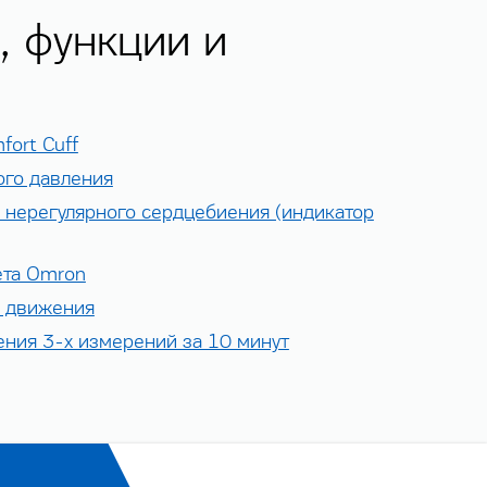
, функции и
ort Cuff
го давления
 нерегулярного сердцебиения (индикатор
ета Omron
я движения
ения 3-х измерений за 10 минут