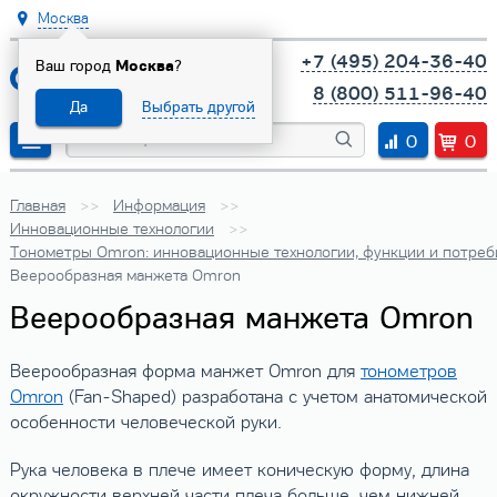
Москва
+7 (495) 204-36-40
Ваш город
Москва
?
8 (800) 511-96-40
Да
Выбрать другой
0
0
Главная
Информация
Инновационные технологии
Тонометры Omron: инновационные технологии, функции и потреб
Веерообразная манжета Omron
Веерообразная манжета Omron
Веерообразная форма манжет Omron для
тонометров
Omron
(Fan-Shaped) разработана с учетом анатомической
особенности человеческой руки.
Рука человека в плече имеет коническую форму, длина
окружности верхней части плеча больше, чем нижней.