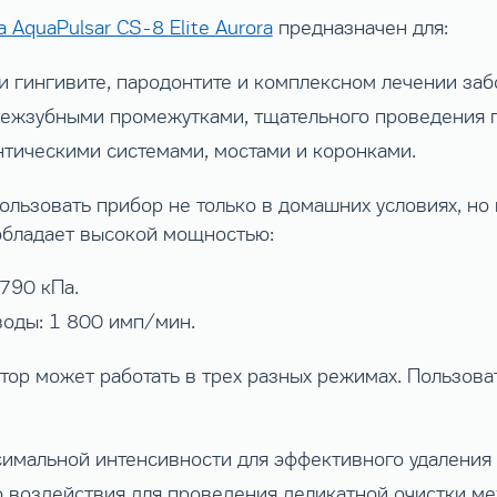
 AquaPulsar CS-8 Elite Aurora
предназначен для:
и гингивите, пародонтите и комплексном лечении заб
 межзубными промежутками, тщательного проведения 
онтическими системами, мостами и коронками.
льзовать прибор не только в домашних условиях, но 
обладает высокой мощностью:
790 кПа.
воды: 1 800 имп/мин.
тор может работать в трех разных режимах. Пользов
симальной интенсивности для эффективного удаления
го воздействия для проведения деликатной очистки м