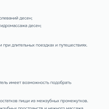
олеваний десен;
гидромассажа десен;
и при длительных поездках и путешествиях.
атель имеет возможность подобрать
 остатков пищи из межзубных промежутков.
ежзубных пространств и нежного массажа