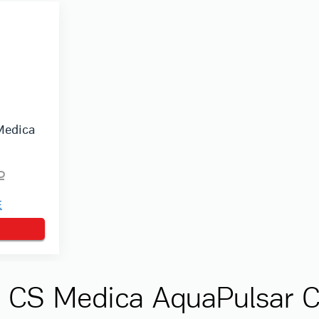
Medica
Е
CS Medica AquaPulsar CS