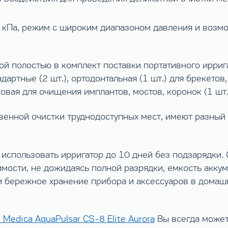
 кПа, режим с широким диапазоном давления и возм
ой полостью в комплект поставки портативного ирри
артные (2 шт.), ортодонтальная (1 шт.) для брекетов,
вая для очищения имплантов, мостов, коронок (1 шт.)
венной очистки труднодоступных мест, имеют разный 
использовать ирригатор до 10 дней без подзарядки. О
ости, не дожидаясь полной разрядки, емкость аккуму
и бережное хранение прибора и аксессуаров в домашн
 Medica AquaPulsar CS-8 Elite Aurora
Вы всегда может