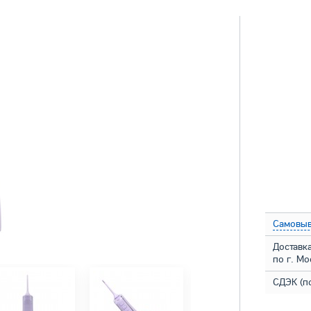
Самовыв
Доставк
по г. М
СДЭК (п