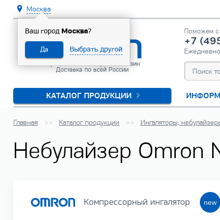
Москва
Москва
Ваш город
?
Поможем с 
+7 (49
Выбрать другой
Да
Ежедневн
Официальный интернет-магазин
Доставка по всей России
КАТАЛОГ ПРОДУКЦИИ
ИНФОРМ
Главная
Каталог продукции
Ингаляторы, небулайзер
Небулайзер Omron N
Компрессорный ингалятор