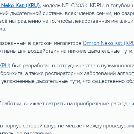
Neko Kat (KRU)
, модель NE-C303K-KDRU, в голубом ц
ий дыхательной системы всех членов семьи, но разра
всё направленно на то, чтобы лекарственная ингаляц
ка.
азованным в детском ингаляторе
Omron Neko Kat (KR
ктивны для воздействия на нижние дыхательные пути.
KRU)
был разработан в сотрудничестве с пульмоноло
бронхита, а также респираторных заболеваний аллерг
 увлажненные дыхательные пути, что существенно обл
бработки, снижает затраты на приобретение расходн
в корпус сетевой шнур не мешает между процедурами
чительное расстояние.