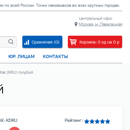
 по всей России. Точки самовывоза во всех крупных городах.
Центральный офис
Москва, м. Павелецкая
Сравнение (
0
)
Корзина:
0
ед
на
0
p
С
ЮР. ЛИЦАМ
КОНТАКТЫ
at (KRU) голубой
й
03K-KDRU
Рейтинг: