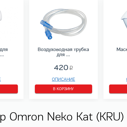
для
Воздуховодная трубка
Маск
р…
для …
420
Е
ОПИСАНИЕ
В КОРЗИНУ
р Omron Neko Kat (KRU)