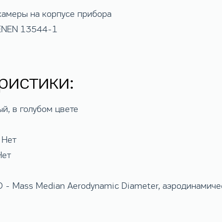
камеры на корпусе прибора
 ENEN 13544-1
ристики:
й, в голубом цвете
 Нет
Нет
- Mass Median Aerodynamic Diameter, аэродинамичес