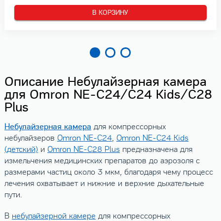
В КОРЗИНУ
Описание Небулайзерная камера
для Omron NE-C24/C24 Kids/C28
Plus
Небулайзерная камера
для компрессорных
небулайзеров
Omron NE-C24
,
Omron NE-C24 Kids
(детский)
и
Omron NE-C28 Plus
предназначена для
измельчения медицинских препаратов до аэрозоля с
размерами частиц около 3 мкм, благодаря чему процесс
лечения охватывает и нижние и верхние дыхательные
пути.
В
небулайзерной камере
для компрессорных