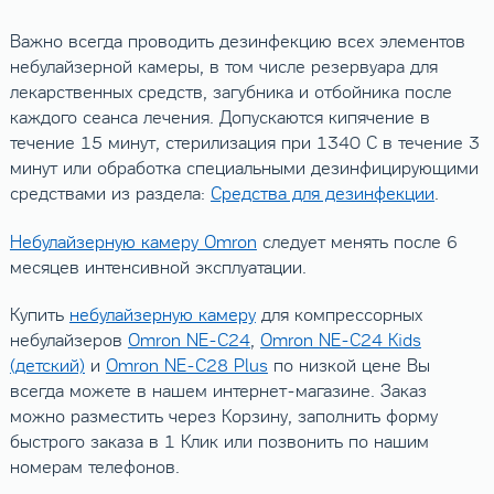
Важно всегда проводить дезинфекцию всех элементов
небулайзерной камеры, в том числе резервуара для
лекарственных средств, загубника и отбойника после
каждого сеанса лечения. Допускаются кипячение в
течение 15 минут, стерилизация при 134
0
C в течение 3
минут или обработка специальными дезинфицирующими
средствами из раздела:
Средства для дезинфекции
.
Небулайзерную камеру Omron
следует менять после 6
месяцев интенсивной эксплуатации.
Купить
небулайзерную камеру
для компрессорных
небулайзеров
Omron NE-C24
,
Omron NE-C24 Kids
(детский)
и
Omron NE-C28 Plus
по низкой цене Вы
всегда можете в нашем интернет-магазине. Заказ
можно разместить через Корзину, заполнить форму
быстрого заказа в 1 Клик или позвонить по нашим
номерам телефонов.